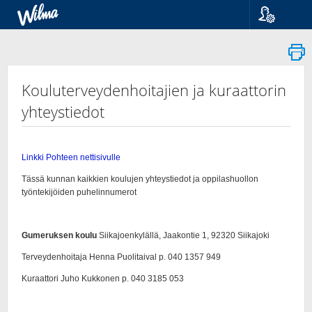
Kieli
Suomi
Svenska
English
Kouluterveydenhoitajien ja kuraattorin
yhteystiedot