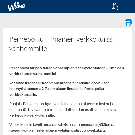
Kieli
Suomi
Svenska
English
Perhepolku - ilmainen verkkokurssi
vanhemmille